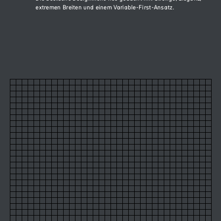
extremen Breiten und einem Variable-First-Ansatz.
60
Neue DIN XXWide
Neue DIN XXWide Black