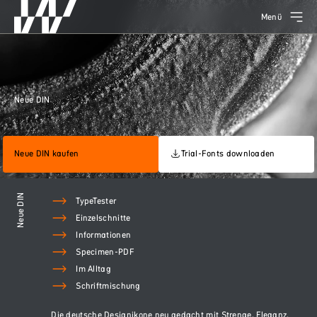
Menü
Neue DIN
Neue DIN kaufen
Trial-Fonts downloaden
Neue DIN
TypeTester
Einzelschnitte
Informationen
Specimen-PDF
Im Alltag
Schriftmischung
Die deutsche Designikone neu gedacht mit Strenge, Eleganz,