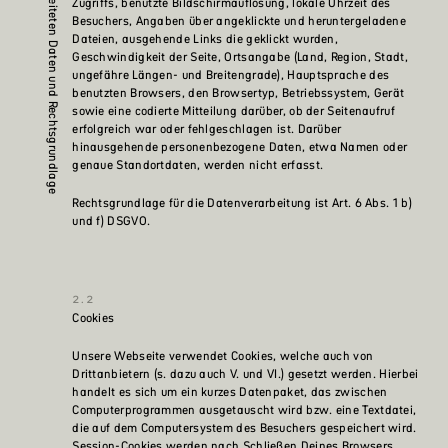
Art der verarbeiteten Daten und Rechtsgrundlage
Zugriffs, benutzte Bildschirmauflösung, lokale Uhrzeit des
Besuchers, Angaben über angeklickte und heruntergeladene
Dateien, ausgehende Links die geklickt wurden,
Geschwindigkeit der Seite, Ortsangabe (Land, Region, Stadt,
ungefähre Längen- und Breitengrade), Hauptsprache des
benutzten Browsers, den Browsertyp, Betriebssystem, Gerät
sowie eine codierte Mitteilung darüber, ob der Seitenaufruf
erfolgreich war oder fehlgeschlagen ist. Darüber
hinausgehende personenbezogene Daten, etwa Namen oder
genaue Standortdaten, werden nicht erfasst.
Rechtsgrundlage für die Datenverarbeitung ist Art. 6 Abs. 1 b)
und f) DSGVO.
Cookies
Unsere Webseite verwendet Cookies, welche auch von
Drittanbietern (s. dazu auch V. und VI.) gesetzt werden. Hierbei
handelt es sich um ein kurzes Datenpaket, das zwischen
Computerprogrammen ausgetauscht wird bzw. eine Textdatei,
die auf dem Computersystem des Besuchers gespeichert wird.
Session-Cookies werden nach Schließen Deines Browsers