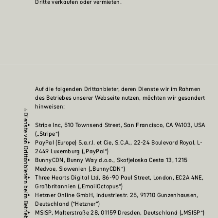
Dritte verkaufen oder vermieten.
Auf die folgenden Drittanbieter, deren Dienste wir im Rahmen
des Betriebes unserer Webseite nutzen, möchten wir gesondert
hinweisen:
Dienste von Drittanbietern beim Betrieb dieser Webseite
Stripe Inc, 510 Townsend Street, San Francisco, CA 94103, USA
(„Stripe“)
PayPal (Europe) S.a.r.l. et Cie, S.C.A., 22-24 Boulevard Royal, L-
2449 Luxemburg („PayPal“)
BunnyCDN, Bunny Way d.o.o., Skofjeloska Cesta 13, 1215
Medvoe, Slowenien („BunnyCDN“)
Three Hearts Digital Ltd, 86-90 Paul Street, London, EC2A 4NE,
Großbritannien („EmailOctopus“)
Hetzner Online GmbH, Industriestr. 25, 91710 Gunzenhausen,
Deutschland (“Hetzner”)
MSISP, Malterstraße 28, 01159 Dresden, Deutschland („MSISP“)