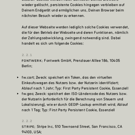
wieder gelöscht, persistente Cookies hingegen verbleiben auf
Deinem Endgerät und ermöglichen uns, Deinen Browser beim
nächsten Besuch wieder zu erkennen.
Auf dieser Webseite werden lediglich solche Cookies verwendet,
die für den Betrieb der Webseite und deren Funktionen, nämlich
der Zahlungsabwicklung, zwingend notwendig sind. Dabei
handelt es sich um folgende Cookies:
Fontwerk GmbH, Prenzlauer Alllee 186, 10405
FONTWERK;
Berlin;
fw.cart; Zweck: speichert ein Token, das den virtuellen
Einkaufswagen des Nutzers bzw. der Nutzerin identifiziert;
Ablauf nach 1 Jahr; Typ: First Party Persistent Cookie, Essenziell
fw.geo; Zweck: speichert den ISO-Ländercode des Nutzers bzw.
der Nutzerin (erforderlich für die Berechnung von Steuern und
Lokalisierung), wie er durch GEOIP-Lookup ermittelt wird; Ablauf
nach 1 Tag; Typ: First Party Persistent Cookie, Essenziell
Stripe Inc, 510 Townsend Street, San Francisco, CA
STRIPE;
94103, USA;