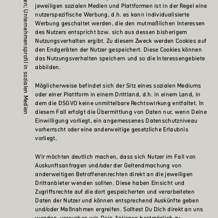
Online-Präsenzen; Unternehmensprofil in sozialen Medien
jeweiligen sozialen Medien und Plattformen ist in der Regel eine
nutzerspezifische Werbung, d.h. es kann individualisierte
Werbung geschaltet werden, die den mutmaßlichen Interessen
des Nutzers entspricht bzw. sich aus dessen bisherigem
Nutzungsverhalten ergibt. Zu diesem Zweck werden Cookies auf
den Endgeräten der Nutzer gespeichert. Diese Cookies können
das Nutzungsverhalten speichern und so die Interessengebiete
abbilden.
Möglicherweise befindet sich der Sitz eines sozialen Mediums
oder einer Plattform in einem Drittland, d.h. in einem Land, in
dem die DSGVO keine unmittelbare Rechtswirkung entfaltet. In
diesem Fall erfolgt die Übermittlung von Daten nur, wenn Deine
Einwilligung vorliegt, ein angemessenes Datenschutzniveau
vorherrscht oder eine anderweitige gesetzliche Erlaubnis
vorliegt.
Wir möchten deutlich machen, dass sich Nutzer im Fall von
Auskunftsanfragen und/oder der Geltendmachung von
anderweitigen Betroffenenrechten direkt an die jeweiligen
Drittanbieter wenden sollten. Diese haben Einsicht und
Zugriffsrechte auf die dort gespeicherten und verarbeiteten
Daten der Nutzer und können entsprechend Auskünfte geben
und/oder Maßnahmen ergreifen. Solltest Du Dich direkt an uns
wenden, versuchen wir, Dein Anliegen bestmöglich zu