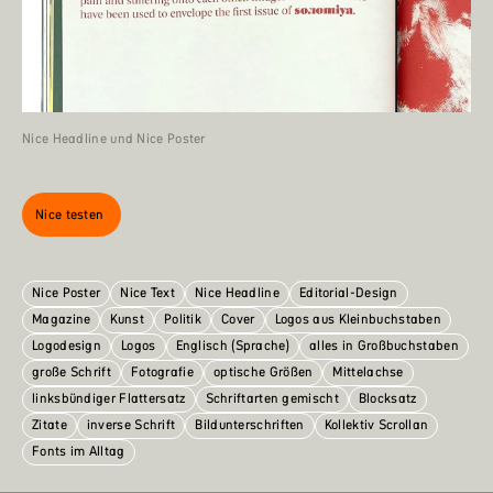
Nice Headline und Nice Poster
Nice testen
Nice Poster
Nice Text
Nice Headline
Editorial-Design
Magazine
Kunst
Politik
Cover
Logos aus Kleinbuchstaben
Logodesign
Logos
Englisch (Sprache)
alles in Großbuchstaben
große Schrift
Fotografie
optische Größen
Mittelachse
linksbündiger Flattersatz
Schriftarten gemischt
Blocksatz
Zitate
inverse Schrift
Bildunterschriften
Kollektiv Scrollan
Fonts im Alltag