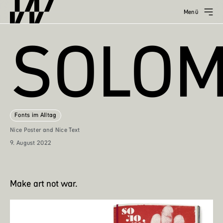
Menü
SOLOM
Fonts im Alltag
Nice Poster and Nice Text
9. August 2022
Make art not war.