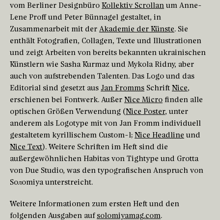
vom Berliner Designbüro
Kollektiv Scrollan
um Anne-
Lene Proff und Peter Bünnagel gestaltet, in
Zusammenarbeit mit der
Akademie der Künste
. Sie
enthält Fotografien, Collagen, Texte und Illustrationen
und zeigt Arbeiten von bereits bekannten ukrainischen
Künstlern wie Sasha Kurmaz und Mykola Ridny, aber
auch von aufstrebenden Talenten. Das Logo und das
Editorial sind gesetzt aus
Jan Fromms
Schrift
Nice
,
erschienen bei Fontwerk. Außer
Nice Micro
finden alle
optischen Größen Verwendung (
Nice Poster
, unter
anderem als Logotype mit von Jan Fromm individuell
gestaltetem kyrillischem Custom-l;
Nice Headline
und
Nice Text
). Weitere Schriften im Heft sind die
außergewöhnlichen Habitas von Tightype und Grotta
von Due Studio, was den typografischen Anspruch von
Soлomiya unterstreicht.
Weitere Informationen zum ersten Heft und den
folgenden Ausgaben auf
solomiyamag.com
.