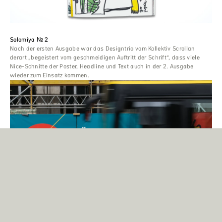
Solomiya № 2
Nach der ersten Ausgabe war das Designtrio vom Kollektiv Scrollan
derart „begeistert vom geschmeidigen Auftritt der Schrift“, dass viele
Nice-Schnitte der Poster, Headline und Text auch in der 2. Ausgabe
wieder zum Einsatz kommen.