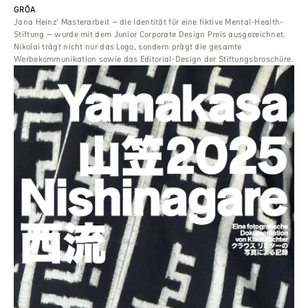
GRŌA
Jana Heinz’ Masterarbeit – die Identität für eine fiktive Mental-Health-
Stiftung – wurde mit dem Junior Corporate Design Preis ausgezeichnet.
Nikolai trägt nicht nur das Logo, sondern prägt die gesamte
Werbekommunikation sowie das Editorial-Design der Stiftungsbroschüre.