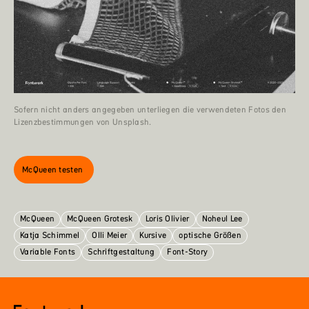
Sofern nicht anders angegeben unterliegen die verwendeten Fotos den
Lizenzbestimmungen von Unsplash.
McQueen testen
McQueen
McQueen Grotesk
Loris OIivier
Noheul Lee
Katja Schimmel
Olli Meier
Kursive
optische Größen
Variable Fonts
Schriftgestaltung
Font-Story