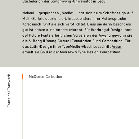
Bachelor an der
Sangmyung-Universität
in Seoul.
Noheul – gesprochen „Noelle“ – hat sich beim Schriftdesign auf
Multi-Scripts spezialisiert. Insbesondere ihrer Muttersprache
Koreanisch fühlt sie sich verpflichtet. Dass sie darin besonders
gut ist haben auch Andere erkannt. Für ihr Hangul-Design ihrer
auf Future Fonts erhältlichen Vorversion der
Arvana
gewann sie
die 6. Bang Il Young Cultural Foundation Fund Competition. Für
das Latin-Design ihrer TypeMedia-Abschlussschrift
Areon
erhielt sie Gold in der
Morisawa Type Design Competition
.
Fonts bei Fontwerk
McQueen Collection