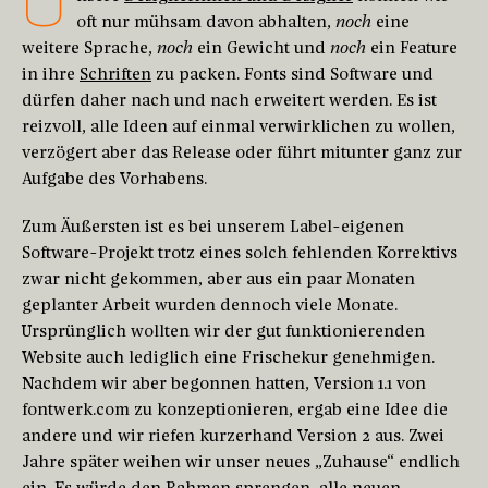
U
oft nur mühsam davon abhalten,
noch
eine
weitere Sprache,
noch
ein Gewicht und
noch
ein Feature
in ihre
Schriften
zu packen. Fonts sind Software und
dürfen daher nach und nach erweitert werden. Es ist
reizvoll, alle Ideen auf einmal verwirklichen zu wollen,
verzögert aber das Release oder führt mitunter ganz zur
Aufgabe des Vorhabens.
Zum Äußersten ist es bei unserem Label-eigenen
Software-Projekt trotz eines solch fehlenden Korrektivs
zwar nicht gekommen, aber aus ein paar Monaten
geplanter Arbeit wurden dennoch viele Monate.
Ursprünglich wollten wir der gut funktionierenden
Website auch lediglich eine Frischekur genehmigen.
Nachdem wir aber begonnen hatten, Version 1.1 von
fontwerk.com zu konzeptionieren, ergab eine Idee die
andere und wir riefen kurzerhand Version 2 aus. Zwei
Jahre später weihen wir unser neues „Zuhause“ endlich
ein. Es würde den Rahmen sprengen, alle neuen