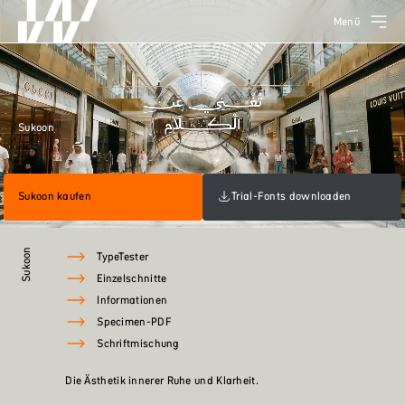
Menü
Sukoon
Sukoon kaufen
Trial-Fonts downloaden
Sukoon
TypeTester
Einzelschnitte
Informationen
Specimen-PDF
Schriftmischung
Die Ästhetik innerer Ruhe und Klarheit.