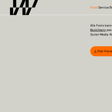
Fonts
Services
T
Alle Fonts kan
Basislizenz
pass
Social-Media-Nu
Trial-Fon