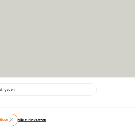
 eingeben
lässe
alle zurücksetzen