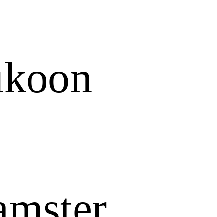
ukoon
amster