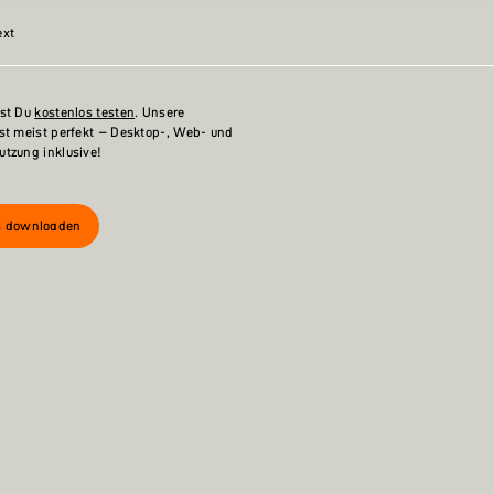
ext
nst Du
kostenlos testen
. Unsere
t meist perfekt – Desktop-, Web- und
tzung inklusive!
ts downloaden