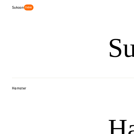
new
Sukoon
S
Hamster
H