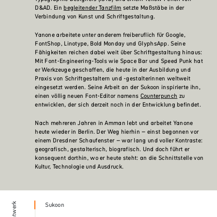
D&AD. Ein
begleitender Tanzfilm
setzte Maßstäbe in der
Verbindung von Kunst und Schriftgestaltung.
Yanone arbeitete unter anderem freiberuflich für Google,
FontShop, Linotype, Bold Monday und GlyphsApp. Seine
Fähigkeiten reichen dabei weit über Schriftgestaltung hinaus:
Mit Font-Engineering-Tools wie Space Bar und Speed Punk hat
er Werkzeuge geschaffen, die heute in der Ausbildung und
Praxis von Schriftgestaltern und -gestalterinnen weltweit
eingesetzt werden. Seine Arbeit an der Sukoon inspirierte ihn,
einen völlig neuen Font-Editor namens
Counterpunch
zu
entwicklen, der sich derzeit noch in der Entwicklung befindet.
Nach mehreren Jahren in Amman lebt und arbeitet Yanone
heute wieder in Berlin. Der Weg hierhin – einst begonnen vor
einem Dresdner Schaufenster – war lang und voller Kontraste:
geografisch, gestalterisch, biografisch. Und doch führt er
konsequent dorthin, wo er heute steht: an die Schnittstelle von
Kultur, Technologie und Ausdruck.
Sukoon