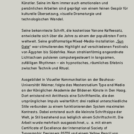
Künstler. Seine im Kern immer auch emotionalen und
persönlichen Arbeiten sind geprägt von einem feinen Gespür für
kulturelle Übersetzung, visuelle Dramaturgie und
technologischen Wandel.
Seine bekannteste Schrift, die kostenlose Yanone Kaffeesatz,
entwickelte sich über die Jahre zu einem der populärsten Fonts
weltweit. Seine großformatige Mixed-Media-Installation „
Sun
Gate
“ war stimulierendes Highlight auf verschiedenen Festivals
von Ägypten bis Südafrika. Neun strahlenförmig angeordnete
Lichtachsen pulsieren computergesteuert in langsamen,
zufälligen Rhythmen – ein hypnotisches, räumliches Erlebnis
zwischen Technik und Ritual.
Ausgebildet in Visueller Kommunikation an der Bauhaus-
Universität Weimar, folgte das Masterstudium Type and Media
an der Königlichen Akademie der Bildenen Künste in Den Haag.
Dort entstand mit Antithesis eine Schriftfamilie, die den
ursprünglichen Impuls weiterführt: drei radikal unterschiedliche
Stile verbunden zu einem funktionierenden System maximalen
Kontrasts. Dabei entstand auch die kleinste Schriftsippe der
Welt, je Stil bestehend aus lediglich einem Schriftschnitt. Die
Arbeit wurde mehrfach ausgezeichnet, u. a. mit einem
Certificate of Excellence der International Society of
Typographic Designers (ISTD) und einem Yellow Pencil von