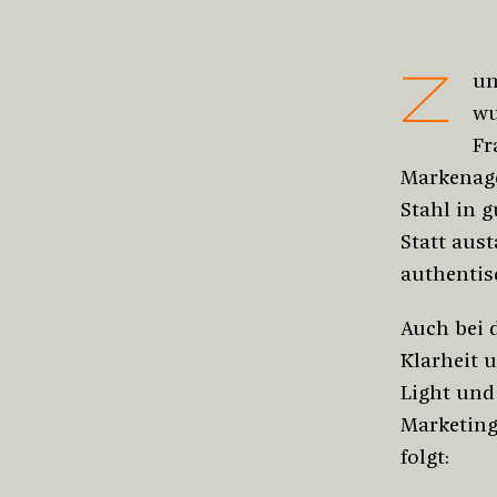
Z
um
wu
Fr
Markenag
Stahl in 
Statt aus
authentis
Auch bei 
Klarheit 
Light und
Marketing
folgt: