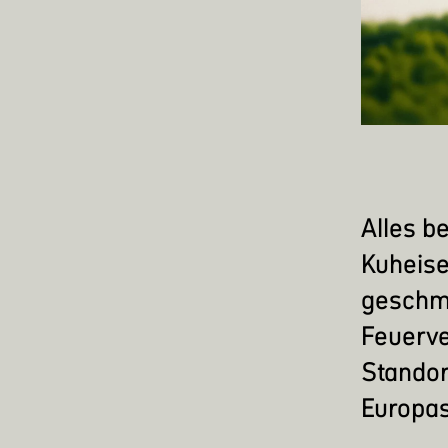
Alles b
Kuheise
geschmo
Feuerve
Standor
Europas