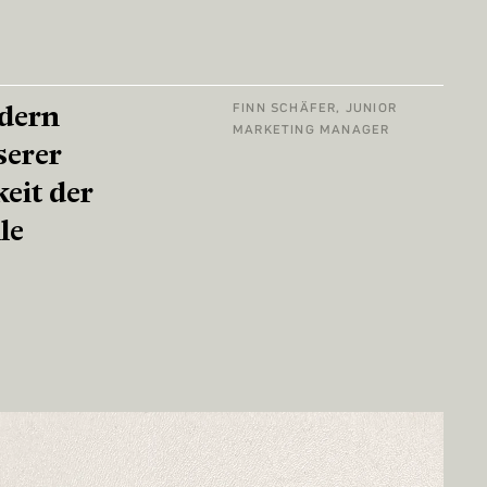
odern
FINN SCHÄFER, JUNIOR
MARKETING MANAGER
serer
keit der
le