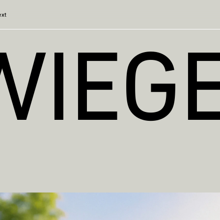
ext
WIEG