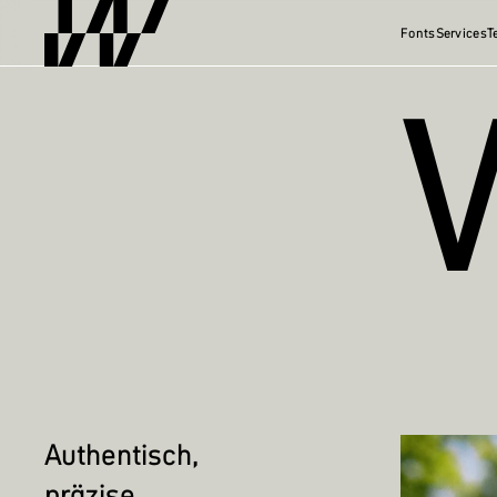
Fonts
Services
T
Authentisch,
präzise …