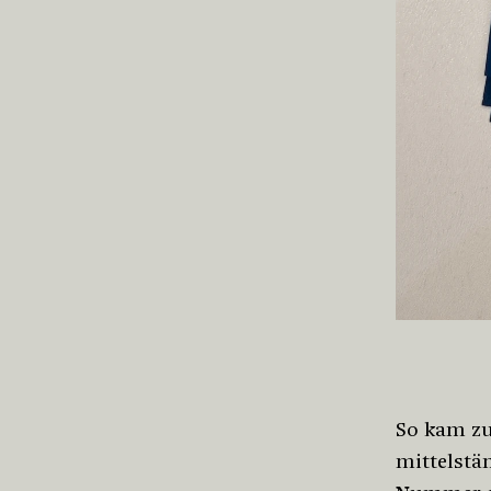
So kam z
mittelstä