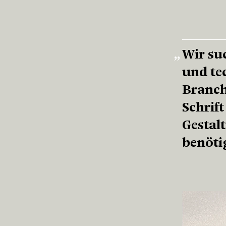
Wir suc
und te
Branche
Schrift
Gestal
benöti