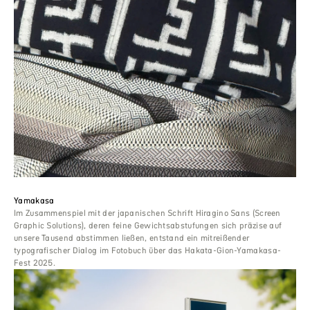
Yamakasa
Im Zusammenspiel mit der japanischen Schrift Hiragino Sans (Screen
Graphic Solutions), deren feine Gewichtsabstufungen sich präzise auf
unsere Tausend abstimmen ließen, entstand ein mitreißender
typografischer Dialog im Fotobuch über das Hakata-Gion-Yamakasa-
Fest 2025.