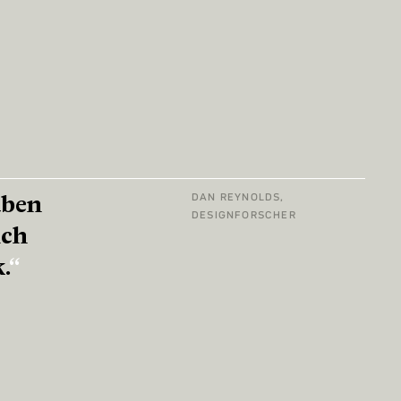
aben
DAN REYNOLDS,
DESIGNFORSCHER
ich
.