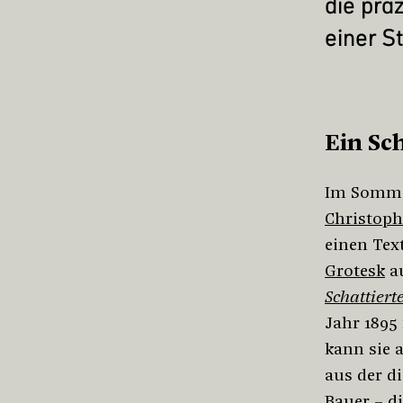
die präz
einer St
Ein Sc
Im Somme
Christoph
einen Tex
Grotesk
au
Schattiert
Jahr 1895
kann sie 
aus der d
Bauer – d