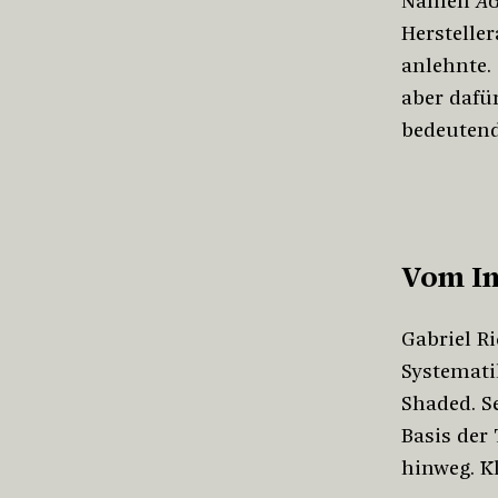
Namen
AG
Herstelle
anlehnte. 
aber dafü
bedeutende
Vom Im
Gabriel Ri
Systemati
Shaded. S
Basis der
hinweg. Kl