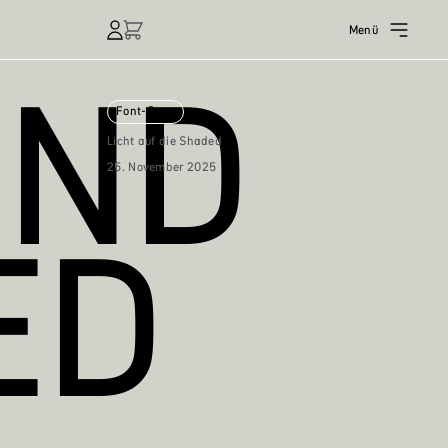
Menü
END
Font-Story
Licht auf die Shaded
25. November 2025
ED