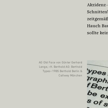
Akzidenz-
Schnitten
zeitgemäß
Hauch Bau
sollte kei
AG Old Face von Günter Gerhard
Lange, ›H. Berthold AG: Berthold
Types‹ 1985 Berthold Berlin &
Callwey München