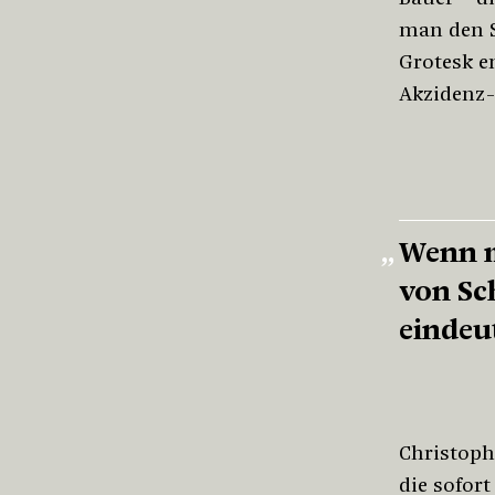
man den S
Grotesk e
Akzidenz-
Wenn m
von Sch
eindeu
Christophs
die sofort