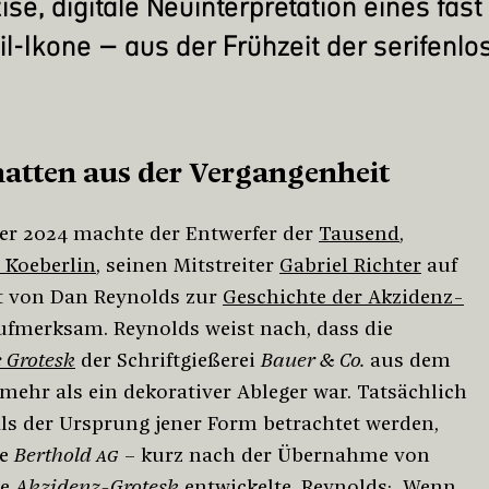
ise, digitale Neuinterpretation eines fas
il-Ikone – aus der Frühzeit der serifenlo
hatten aus der Vergangenheit
r 2024 machte der Entwerfer der
Tausend
,
 Koeberlin
, seinen Mitstreiter
Gabriel Richter
auf
t von Dan Reynolds zur
Geschichte der Akzidenz-
fmerksam. Reynolds weist nach, dass die
e Grotesk
der Schriftgießerei
Bauer & Co.
aus dem
 mehr als ein dekorativer Ableger war. Tatsächlich
als der Ursprung jener Form betrachtet werden,
ie
Berthold
AG
– kurz nach der Übernahme von
ie
Akzidenz-Grotesk
entwickelte. Reynolds: „Wenn