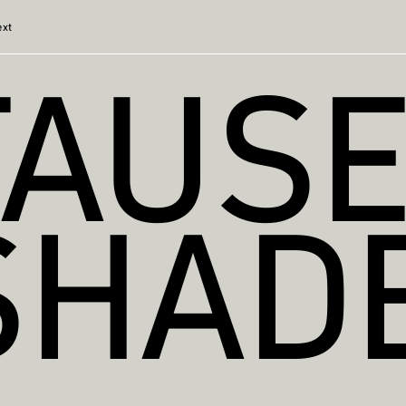
ext
TAUS
SHAD