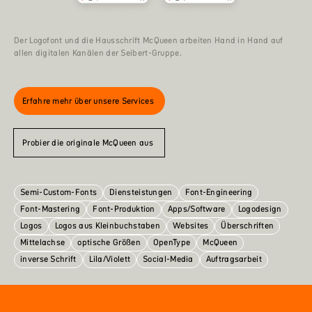
Der Logofont und die Hausschrift McQueen arbeiten Hand in Hand auf
allen digitalen Kanälen der Seibert-Gruppe.
Erfahre mehr über unsere Services
Probier die originale McQueen aus
Semi-Custom-Fonts
Diensteistungen
Font-Engineering
Font-Mastering
Font-Produktion
Apps/Software
Logodesign
Logos
Logos aus Kleinbuchstaben
Websites
Überschriften
Mittelachse
optische Größen
OpenType
McQueen
inverse Schrift
Lila/Violett
Social-Media
Auftragsarbeit