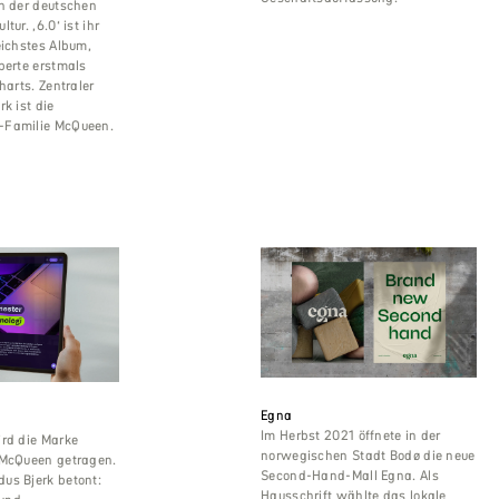
en der deutschen
tur. ‚6.0‘ ist ihr
eichstes Album,
berte erstmals
harts. Zentraler
k ist die
-Familie McQueen.
Egna
Im Herbst 2021 öffnete in der
ird die Marke
norwegischen Stadt Bodø die neue
 McQueen getragen.
Second-Hand-Mall Egna. Als
us Bjerk betont:
Hausschrift wählte das lokale