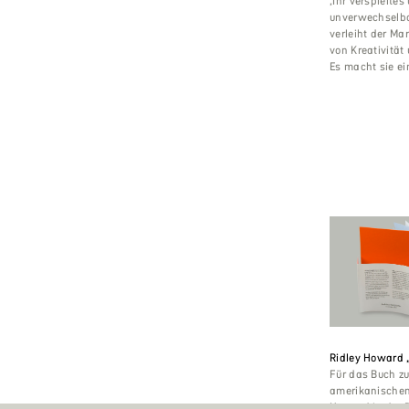
‚Ihr verspieltes
unverwechselb
verleiht der Ma
von Kreativität 
Es macht sie e
Ridley Howard 
Für das Buch zu
amerikanischen
Howard in der 