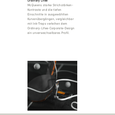
Ordinary Lifee
McQueens starke Strichstärken-
Kontraste und die tiefen
Einschnitte in ausgewählten
Kurvenübergängen, vergleichbar
mit Ink-Traps verleihen dem
Ordinary-Lifee-Corporate-Design
ein unverwechselbares Profil.