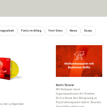
tragsarbeit
Fonts im Alltag
Font-Story
News
Essay
Katrin Terwiel
Mit McQueen fand
Cigarsauerkrauts Art-Direktor
Enrico Kunze den Königsweg zu
Psychotherapeutin Katrin Terwiels
t zu den prägenden
Geschäftsauffassung.