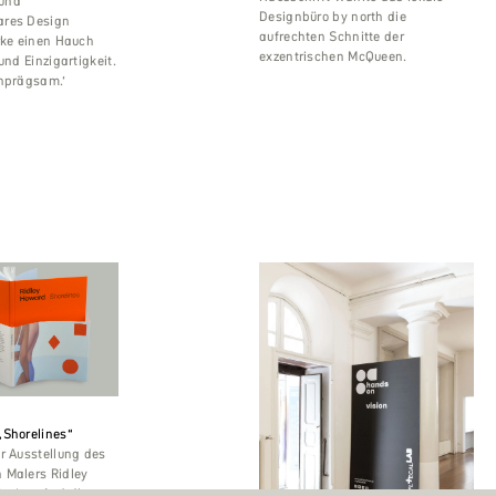
 und
Designbüro by north die
ares Design
aufrechten Schnitte der
rke einen Hauch
exzentrischen McQueen.
und Einzigartigkeit.
inprägsam.‘
„Shorelines“
r Ausstellung des
 Malers Ridley
Pariser Andréhn-