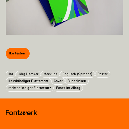
Ika testen
Ika
Jörg Hemker
Mockups
Englisch (Sprache)
Poster
linksbündiger Flattersatz
Cover
Buchrücken
rechtsbündiger Flattersatz
Fonts im Alltag