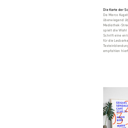
Die Karte der S
Da Marco Kugel
überwiegend üb
Mediathek-Stre
spielt die Wah
Schrift eine en
für die Lesbarke
Texteinblendun
empfahlen hierf