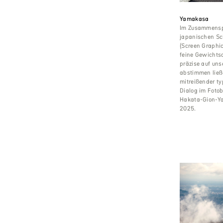
Yamakasa
Im Zusammenspi
japanischen Sc
(Screen Graphic
feine Gewichts
präzise auf un
abstimmen ließ
mitreißender ty
Dialog im Foto
Hakata-Gion-Y
2025.