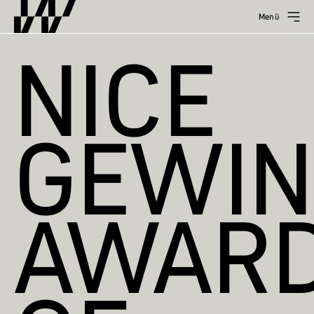
Menü
NICE
GEWIN
AWAR