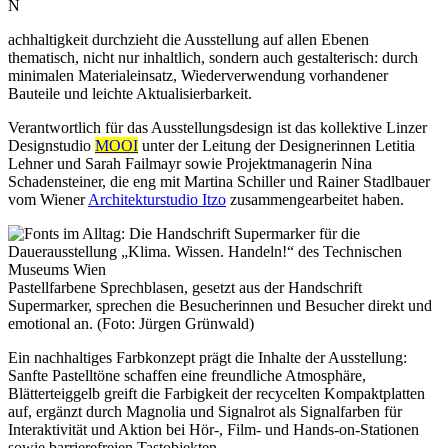
N
achhaltigkeit durchzieht die Ausstellung auf allen Ebenen
thematisch, nicht nur inhaltlich, sondern auch gestalterisch: durch
minimalen Materialeinsatz, Wiederverwendung vorhandener
Bauteile und leichte Aktualisierbarkeit.
Verantwortlich für das Ausstellungsdesign ist das kollektive Linzer
Designstudio
MOOI
unter der Leitung der Designerinnen Letitia
Lehner und Sarah Failmayr sowie Projektmanagerin Nina
Schadensteiner, die eng mit Martina Schiller und Rainer Stadlbauer
vom Wiener
Architekturstudio Itzo
zusammengearbeitet haben.
Pastellfarbene Sprechblasen, gesetzt aus der Handschrift
Supermarker, sprechen die Besucherinnen und Besucher direkt und
emotional an. (Foto: Jürgen Grünwald)
Ein nachhaltiges Farbkonzept prägt die Inhalte der Ausstellung:
Sanfte Pastelltöne schaffen eine freundliche Atmosphäre,
Blätterteiggelb greift die Farbigkeit der recycelten Kompaktplatten
auf, ergänzt durch Magnolia und Signalrot als Signalfarben für
Interaktivität und Aktion bei Hör-, Film- und Hands-on-Stationen
sowie barrierefreien Tastobjekten.