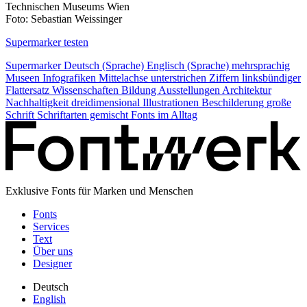
Foto: Sebastian Weissinger
Supermarker testen
Supermarker
Deutsch (Sprache)
Englisch (Sprache)
mehrsprachig
Museen
Infografiken
Mittelachse
unterstrichen
Ziffern
linksbündiger
Flattersatz
Wissenschaften
Bildung
Ausstellungen
Architektur
Nachhaltigkeit
dreidimensional
Illustrationen
Beschilderung
große
Schrift
Schriftarten gemischt
Fonts im Alltag
Exklusive Fonts für Marken und Menschen
Fonts
Services
Text
Über uns
Designer
Deutsch
English