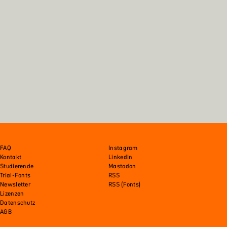
FAQ
Instagram
Kontakt
LinkedIn
Studierende
Mastodon
Trial-Fonts
RSS
Newsletter
RSS (Fonts)
Lizenzen
Datenschutz
AGB