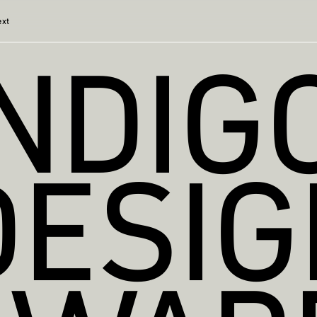
ext
INDIG
DESIG