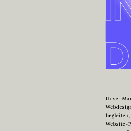
Unser Man
Webdesign
begleiten,
Website-P