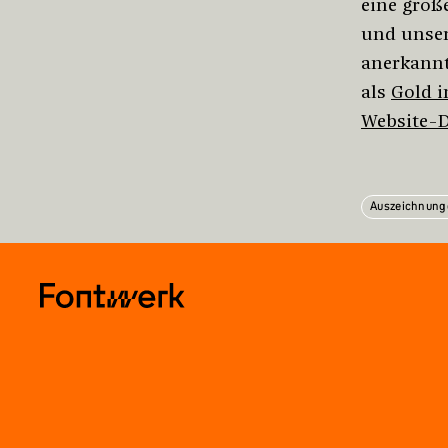
eine große
und unser
anerkannt
als
Gold i
Website-
Auszeichnung