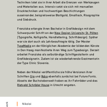
Techniken lotet sie in ihrer Arbeit die Grenzen von Werkzeugen
und Materialien aus. Intensiv setzt sie sich mit manuellen
Drucktechniken und hochwertigen Beschichtungen
auseinander, beispielsweise Blattgold, Emaillack, Risographie
und Siebdruck.
Franziska erlangte ihren Bachelor in Grafikdesign mit dem
Schwerpunkt Schrift an der
New Design University St. Pölten
(Typografie, Kalligrafie, Handlettering, Schriftdesign). Später
war sie dort auch als Lehrbeauftragte tätig. Der Master
TypeMedia
an der Königlichen Akademie der bildenden Künste
in Den Haag manifestierte ihren Weg zum Typedesign. Derzeit
arbeitet Franziska als selbständige Schriftgestalterin und
Grafikdesignerin. Zudem ist sie wiederkehrende Gastmentorin
der Type Clinic Slovenia.
Neben der Nikolai veröffentliche sie frühe Versionen ihrer
Schriften
Gig
und
Roba
ebenfalls zunächst bei Future Fonts.
Abseits der Buchstabenwelt haben es ihr Fahrräder und das
Rietveld Schröder House
in Utrecht angetan.
Nikolai