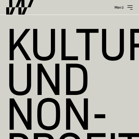
Menü
KULTU
UND
NON-