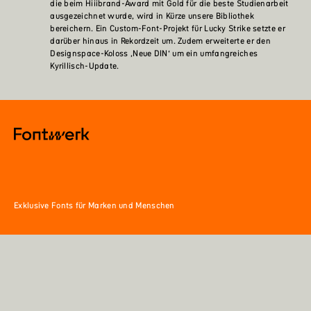
die beim Hiiibrand-Award mit Gold für die beste Studienarbeit
ausgezeichnet wurde, wird in Kürze unsere Bibliothek
bereichern. Ein Custom-Font-Projekt für Lucky Strike setzte er
darüber hinaus in Rekordzeit um. Zudem erweiterte er den
Designspace-Koloss ‚Neue DIN‘ um ein umfangreiches
Kyrillisch-Update.
Exklusive Fonts für Marken und Menschen
Fonts
Deutsch
English
Services