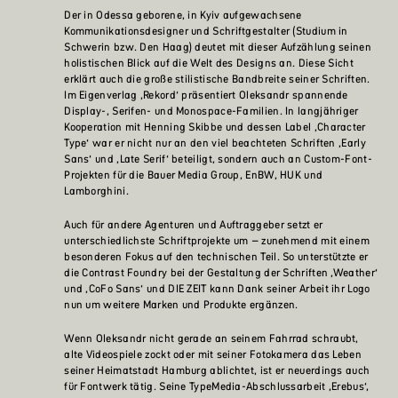
Der in Odessa geborene, in Kyiv aufgewachsene
Kommunikationsdesigner und Schriftgestalter (Studium in
Schwerin bzw. Den Haag) deutet mit dieser Aufzählung seinen
holistischen Blick auf die Welt des Designs an. Diese Sicht
erklärt auch die große stilistische Bandbreite seiner Schriften.
Im Eigenverlag ‚Rekord‘ präsentiert Oleksandr spannende
Display-, Serifen- und Monospace-Familien. In langjähriger
Kooperation mit Henning Skibbe und dessen Label ‚Character
Type‘ war er nicht nur an den viel beachteten Schriften ‚Early
Sans‘ und ‚Late Serif‘ beteiligt, sondern auch an Custom-Font-
Projekten für die Bauer Media Group, EnBW, HUK und
Lamborghini.
Auch für andere Agenturen und Auftraggeber setzt er
unterschiedlichste Schriftprojekte um – zunehmend mit einem
besonderen Fokus auf den technischen Teil. So unterstützte er
die Contrast Foundry bei der Gestaltung der Schriften ‚Weather‘
und ‚CoFo Sans‘ und DIE ZEIT kann Dank seiner Arbeit ihr Logo
nun um weitere Marken und Produkte ergänzen.
Wenn Oleksandr nicht gerade an seinem Fahrrad schraubt,
alte Videospiele zockt oder mit seiner Fotokamera das Leben
seiner Heimatstadt Hamburg ablichtet, ist er neuerdings auch
für Fontwerk tätig. Seine TypeMedia-Abschlussarbeit ‚Erebus‘,