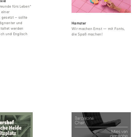
ixie
Freunde fürs Leben“
 einer
 gesetzt – sollte
prägnanter und
Hamster
staltet werden
Wir machen Ernst — mit Fonts,
sch und Englisch
die Spaß machen!