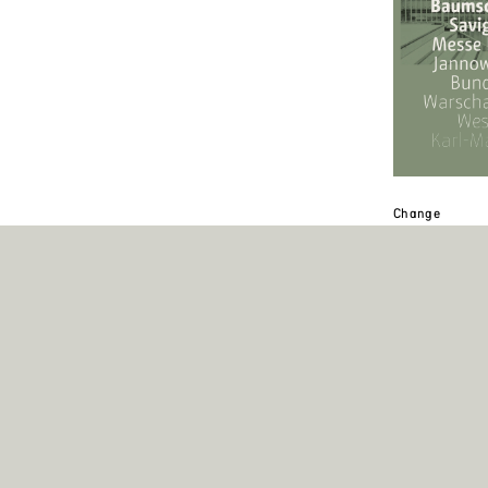
Change
Nichts ist best
Wandel.