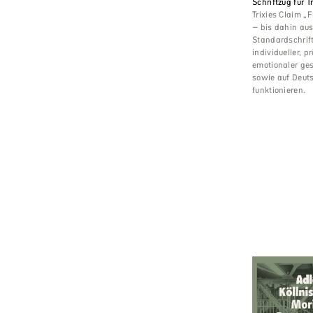
Schriftzug für Tr
Trixies Claim „
– bis dahin aus
Standardschrift
individueller, 
emotionaler ge
sowie auf Deut
funktionieren.