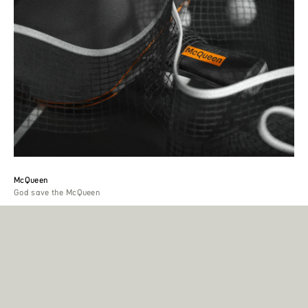
McQueen
God save the McQueen