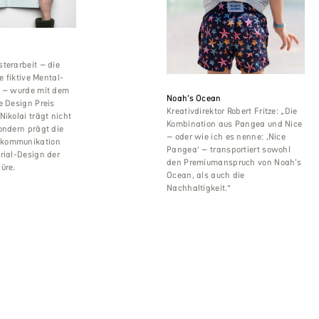
terarbeit – die
ne fiktive Mental-
g – wurde mit dem
Noah’s Ocean
e Design Preis
Kreativdirektor Robert Fritze: „Die
Nikolai trägt nicht
Kombination aus Pangea und Nice
ondern prägt die
– oder wie ich es nenne: ‚Nice
kommunikation
Pangea‘ – transportiert sowohl
rial-Design der
den Premiumanspruch von Noah’s
üre.
Ocean, als auch die
Nachhaltigkeit.“