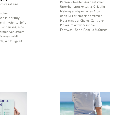
Persönlichkeiten der deutschen
ctive ist eine
Unterhaltungskultur. ‚6.0‘ ist ihr
bislang erfolgreichstes Album,
ischer
denn Müller eroberte erstmals
en in der Bay
Platz eins der Charts. Zentraler
chrift wählte Sofia
Player im Artwork ist die
i Condensed, eine
Fontwerk-Sans-Familie McQueen.
Formen verkörpern,
iv ausstrahlt:
e, Auffälligkeit