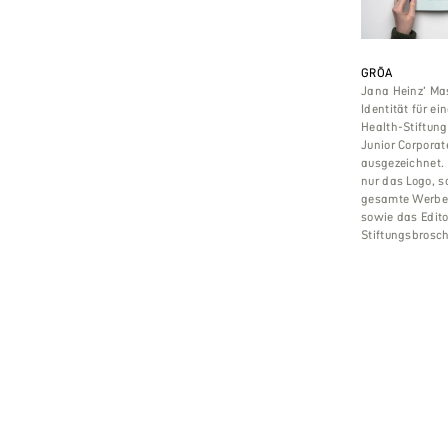
GRŌA
Jana Heinz’ Mas
Identität für ei
Health-Stiftun
Junior Corporat
ausgezeichnet. 
nur das Logo, s
gesamte Werbe
sowie das Edito
Stiftungsbrosch