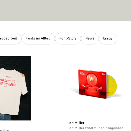
tragsarbeit
Fonts im Alltag
Font-Story
News
Essay
Ina Müller
Ina Müller zählt zu den prägenden
ctive