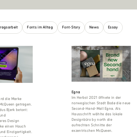
tragsarbeit
Fonts im Alltag
Font-Story
News
Essay
Egna
Im Herbst 2021 öffnete in der
ird die Marke
norwegischen Stadt Bodø die neue
 McQueen getragen.
Second-Hand-Mall Egna. Als
us Bjerk betont:
Hausschrift wählte das lokale
 und
Designbüro by north die
ares Design
aufrechten Schnitte der
rke einen Hauch
exzentrischen McQueen.
und Einzigartigkeit.