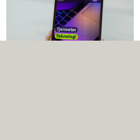
Aicono
Typografisch wird die Marke Aicono von der McQueen getragen. Designer
Amandus Bjerk betont: ‚Ihr verspieltes und unverwechselbares Design
verleiht der Marke einen Hauch von Kreativität und Einzigartigkeit. Es
macht sie einprägsam.‘