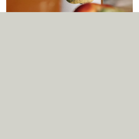
Schaumberg Apfelsaft
Die Designerin Stefanie Schönig wurde von der Gemeinde Tholey
beauftragt, das Etikett und die Gläser für den stadteigenen Apfelsaft zu
gestalten. Sie wählte die vielseitig einsetzbare Headline-, Plakat- und
Logo-Schrift Nikolai.