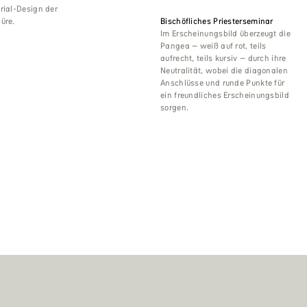
rial-Design der
Bischöfliches Priesterseminar
üre.
Im Erscheinungsbild überzeugt die
Pangea – weiß auf rot, teils
aufrecht, teils kursiv – durch ihre
Neutralität, wobei die diagonalen
Anschlüsse und runde Punkte für
ein freundliches Erscheinungsbild
sorgen.