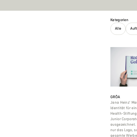
Kategorien
Alle
Auf
GRŌA
Jana Heinz’ Mas
Identität für ei
Health-Stiftun
Junior Corporat
ausgezeichnet. 
nur das Logo, s
gesamte Werbe