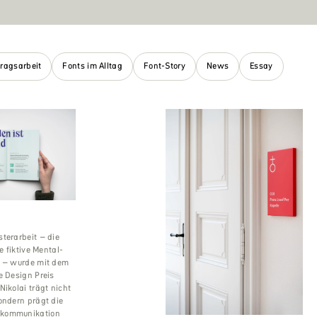
tragsarbeit
Fonts im Alltag
Font-Story
News
Essay
terarbeit – die
ne fiktive Mental-
g – wurde mit dem
e Design Preis
Nikolai trägt nicht
ondern prägt die
kommunikation