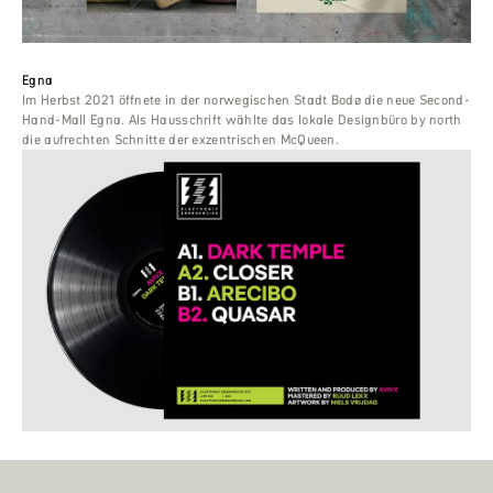
Egna
Im Herbst 2021 öffnete in der norwegischen Stadt Bodø die neue Second-
Hand-Mall Egna. Als Hausschrift wählte das lokale Designbüro by north
die aufrechten Schnitte der exzentrischen McQueen.
AVIVX ‚Dark Temple‘
‚In Versalien geschrieben und auf schwarzem Grund sollte die Typografie