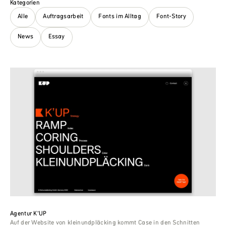
Kategorien
Alle
Auftragsarbeit
Fonts im Alltag
Font-Story
News
Essay
Agentur K’UP
Auf der Website von kleinundpläcking kommt Case in den Schnitten