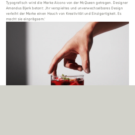
Typografisch wird die Marke Aicono von der McQueen getragen. Designer
Amandus Bjerk betont: ‚Ihr verspieltes und unverwechselbares Design
verleiht der Marke einen Hauch von Kreativität und Einzigartigkeit. Es
macht sie einprägsam.‘