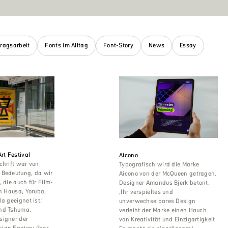
tragsarbeit
Fonts im Alltag
Font-Story
News
Essay
rt Festival
Aicono
chrift war von
Typografisch wird die Marke
 Bedeutung, da wir
Aicono von der McQueen getragen.
, die auch für Film-
Designer Amandus Bjerk betont:
in Hausa, Yoruba,
‚Ihr verspieltes und
a geeignet ist.‘
unverwechselbares Design
nd Tshuma,
verleiht der Marke einen Hauch
signer der
von Kreativität und Einzigartigkeit.
ign Factory über