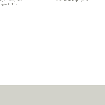
Es macht sie einprägsam.‘
angea Afrikan.