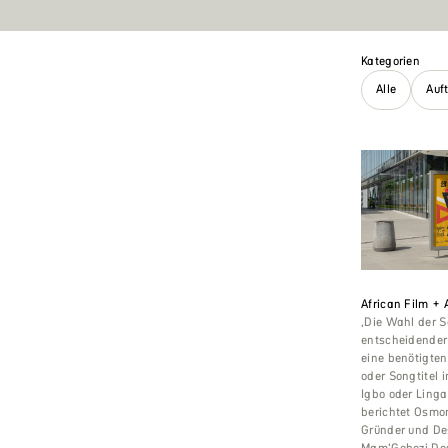
Kategorien
Alle
Auf
African Film + A
‚Die Wahl der S
entscheidender
eine benötigten
oder Songtitel 
Igbo oder Lingal
berichtet Osmo
Gründer und De
Mam’Gobozi Des